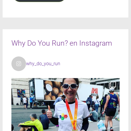
Why Do You Run? en Instagram
why_do_you_run