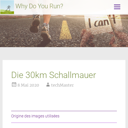
Weiter
Why Do You Run?
zum
Inhalt
Die 30km Schallmauer
8 Mai 2020
techMaster
Origine des images utilisées