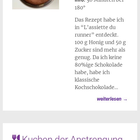
180°
Das Rezept habe ich
in “L’assiette du
runner” entdeckt.
100 g Honig und 50 g
Zucker sind mehr als
genug. Da ich keine
80%ige Schokolade
habe, habe ich
klassische
Kochschokolade…
weiterlesen
→
Kuchen der Anstrengung