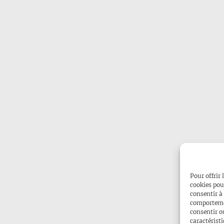
Pour offrir 
cookies pou
consentir à
comportemen
consentir o
caractéristi