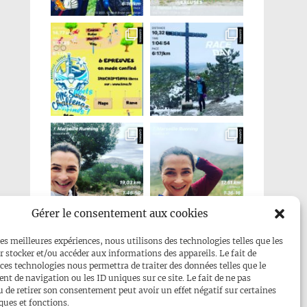
Gérer le consentement aux cookies
Mehr anzeigen...
les meilleures expériences, nous utilisons des technologies telles que les
r stocker et/ou accéder aux informations des appareils. Le fait de
Folge uns auf Instagram
 ces technologies nous permettra de traiter des données telles que le
t de navigation ou les ID uniques sur ce site. Le fait de ne pas
u de retirer son consentement peut avoir un effet négatif sur certaines
ques et fonctions.