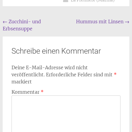
La Première (Marina)
Beitrags
←
Zucchini- und
Hummus mit Linsen
→
Erbsensuppe
Navigation
Schreibe einen Kommentar
Deine E-Mail-Adresse wird nicht
veröffentlicht.
Erforderliche Felder sind mit
*
markiert
Kommentar
*