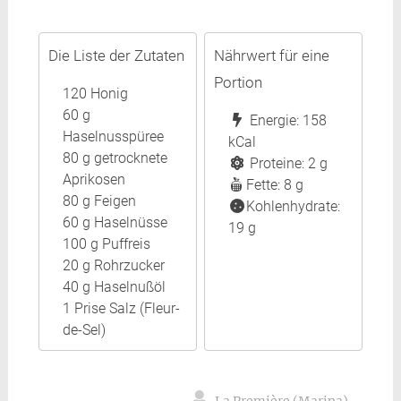
Die Liste der Zutaten
Nährwert für eine
Portion
120 Honig
60 g
Energie: 158
Haselnusspüree
kCal
80 g getrocknete
Proteine: 2 g
Aprikosen
Fette: 8 g
80 g Feigen
Kohlenhydrate:
60 g Haselnüsse
19 g
100 g Puffreis
20 g Rohrzucker
40 g Haselnußöl
1 Prise Salz (Fleur-
de-Sel)