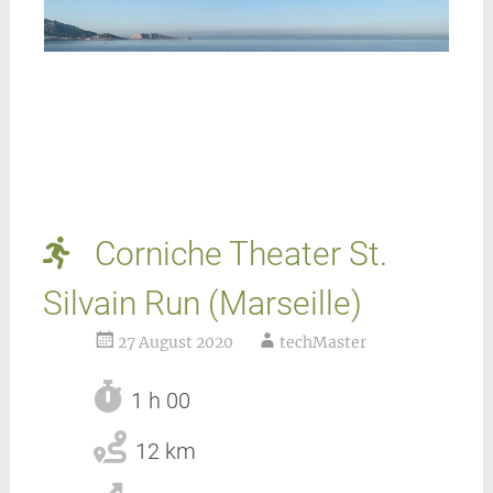
Corniche Theater St.
Silvain Run (Marseille)
27 August 2020
techMaster
1 h 00
12 km