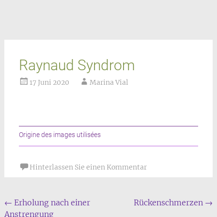
Raynaud Syndrom
17 Juni 2020
Marina Vial
Origine des images utilisées
Hinterlassen Sie einen Kommentar
Beitrags
←
Erholung nach einer
Rückenschmerzen
→
Anstrengung