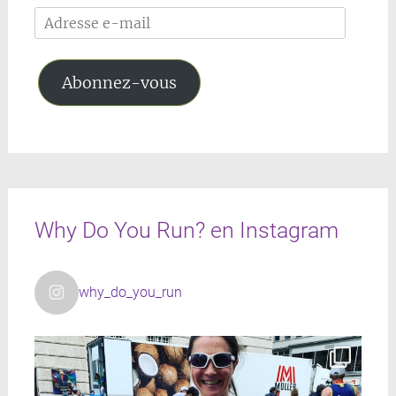
Adresse
e-
mail
Abonnez-vous
Why Do You Run? en Instagram
why_do_you_run