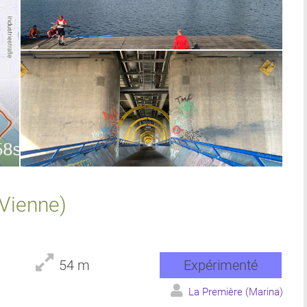
(Vienne)
54 m
Expérimenté
La Première (Marina)