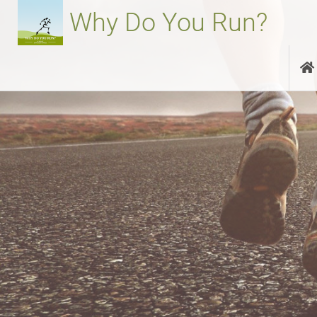
Aller
Why Do You Run?
au
contenu
principal