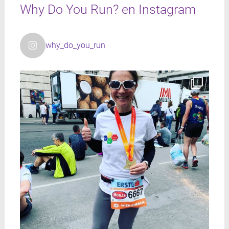
Why Do You Run? en Instagram
why_do_you_run