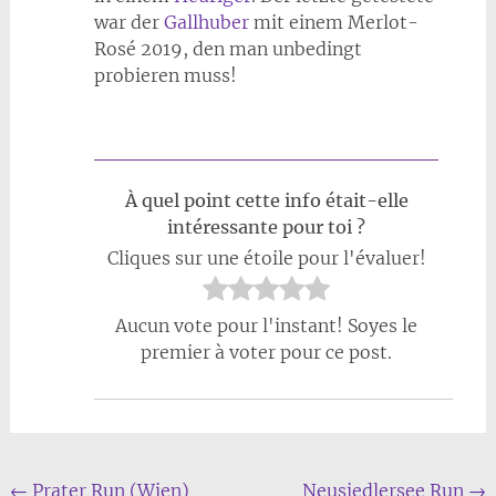
war der
Gallhuber
mit einem Merlot-
Rosé 2019, den man unbedingt
probieren muss!
À quel point cette info était-elle
intéressante pour toi ?
Cliques sur une étoile pour l'évaluer!
Aucun vote pour l'instant! Soyes le
premier à voter pour ce post.
Beitrags
←
Prater Run (Wien)
Neusiedlersee Run
→