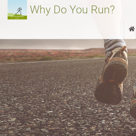
Aller
Why Do You Run?
au
contenu
principal