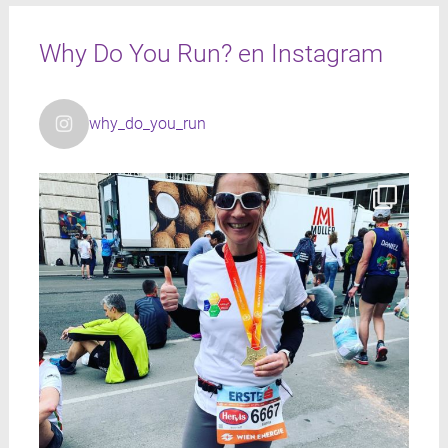
Why Do You Run? en Instagram
why_do_you_run