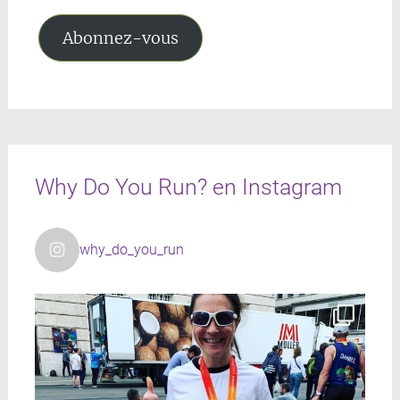
mail
Abonnez-vous
Why Do You Run? en Instagram
why_do_you_run