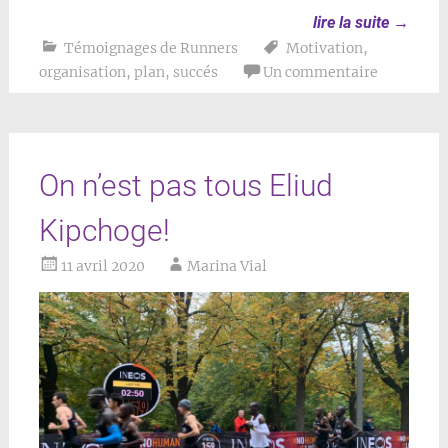
lire la suite
→
Témoignages de Runners
Motivation
,
organisation
,
plan
,
succés
Un commentaire
On n’est pas tous Eliud
Kipchoge!
11 avril 2020
Marina Vial