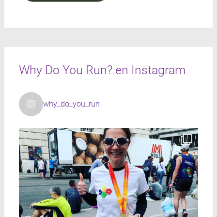
Why Do You Run? en Instagram
why_do_you_run