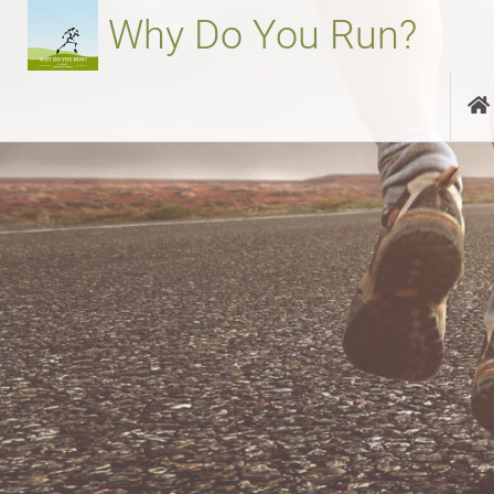
Aller
Why Do You Run?
au
contenu
principal