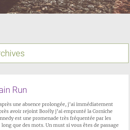
rchives
vain Run
e après une absence prolongée, j’ai immédiatement
près avoir rejoint Borély j’ai emprunté la Corniche
Kennedy est une promenade très fréquentée par les
s long que des mots. Un must si vous êtes de passage